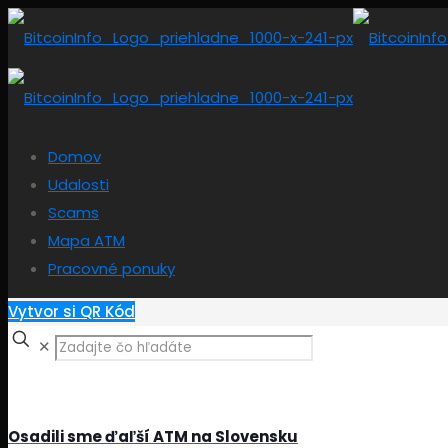
Domov
Udalosti
Scams
Mapa ATM
Pracovné ponuky
Vytvor si QR Kód
✕
Osadili sme ďaľší ATM na Slovensku