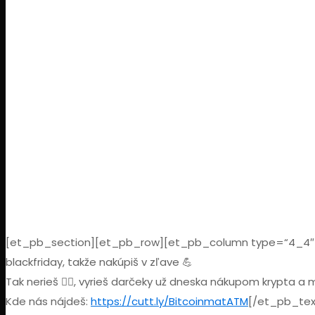
[et_pb_section][et_pb_row][et_pb_column type=“4_4″][e
blackfriday, takže nakúpiš v zľave 💪
Tak nerieš 🤷‍♂️, vyrieš darčeky už dneska nákupom krypta a
Kde nás nájdeš:
https://cutt.ly/BitcoinmatATM
[/et_pb_tex