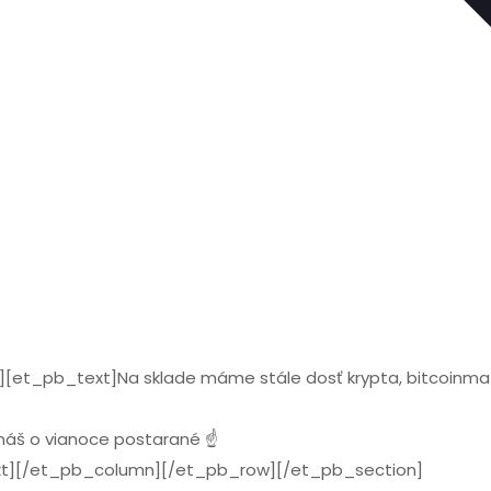
t_pb_text]Na sklade máme stále dosť krypta, bitcoinmat
 máš o vianoce postarané ☝️
t][/et_pb_column][/et_pb_row][/et_pb_section]